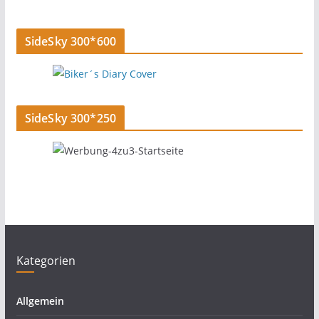
SideSky 300*600
SideSky 300*250
Kategorien
Allgemein