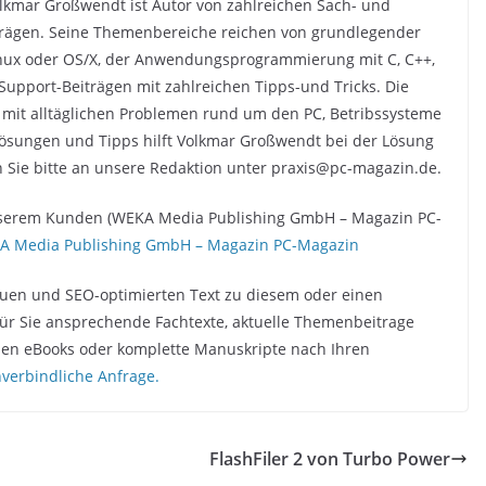
lkmar Großwendt ist Autor von zahlreichen Sach- und
rägen. Seine Themenbereiche reichen von grundlegender
inux oder OS/X, der Anwendungsprogrammierung mit C, C++,
Support-Beiträgen mit zahlreichen Tipps-und Tricks. Die
i mit alltäglichen Problemen rund um den PC, Betribssysteme
ösungen und Tipps hilft Volkmar Großwendt bei der Lösung
 Sie bitte an unsere Redaktion unter praxis@pc-magazin.de.
 unserem Kunden (WEKA Media Publishing GmbH – Magazin PC-
A Media Publishing GmbH – Magazin PC-Magazin
quen und SEO-optimierten Text zu diesem oder einen
ür Sie ansprechende Fachtexte, aktuelle Themenbeitrage
chen eBooks oder komplette Manuskripte nach Ihren
unverbindliche Anfrage.
FlashFiler 2 von Turbo Power