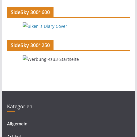
SideSky 300*600
SideSky 300*250
Kategorien
Allgemein
Artikel