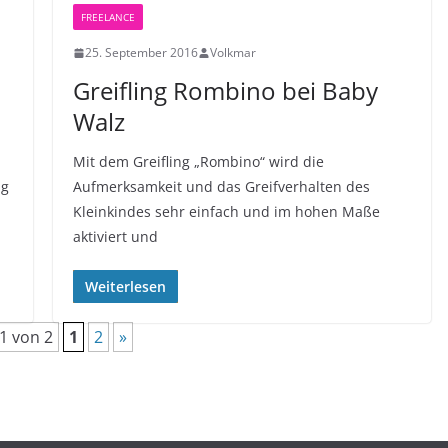
FREELANCE
25. September 2016
Volkmar
Greifling Rombino bei Baby
Walz
Mit dem Greifling „Rombino“ wird die
ng
Aufmerksamkeit und das Greifverhalten des
Kleinkindes sehr einfach und im hohen Maße
aktiviert und
Weiterlesen
 1 von 2
1
2
»