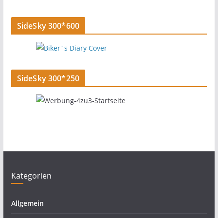
SideSky 300*600
SideSky 300*250
Kategorien
Allgemein