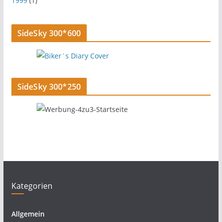
1999
(1)
SideSky 300*600
SideSky 300*250
Kategorien
Allgemein