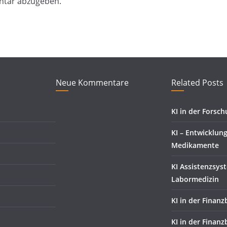
ntar abzugeben.
Neue Kommentare
Related Posts
KI in der Forsc
KI – Entwicklun
Medikamente
KI Assistenzsys
Labormedizin
KI in der Finan
KI in der Finan