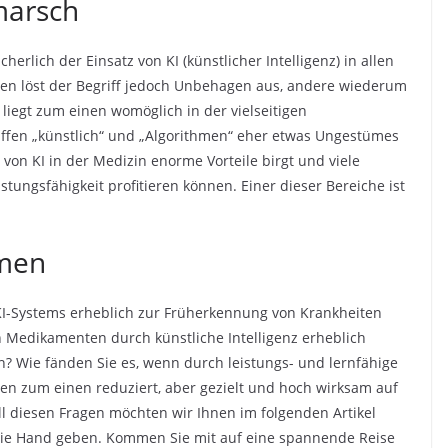
marsch
erlich der Einsatz von KI (künstlicher Intelligenz) in allen
len löst der Begriff jedoch Unbehagen aus, andere wiederum
 liegt zum einen womöglich in der vielseitigen
iffen „künstlich“ und „Algorithmen“ eher etwas Ungestümes
 von KI in der Medizin enorme Vorteile birgt und viele
ungsfähigkeit profitieren können. Einer dieser Bereiche ist
hmen
KI-Systems erheblich zur Früherkennung von Krankheiten
 Medikamenten durch künstliche Intelligenz erheblich
nn? Wie fänden Sie es, wenn durch leistungs- und lernfähige
n zum einen reduziert, aber gezielt und hoch wirksam auf
l diesen Fragen möchten wir Ihnen im folgenden Artikel
ie Hand geben. Kommen Sie mit auf eine spannende Reise