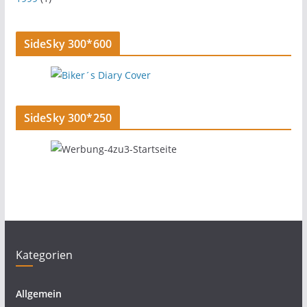
SideSky 300*600
SideSky 300*250
Kategorien
Allgemein