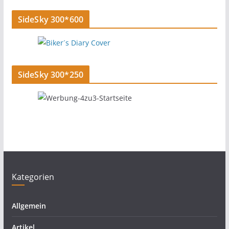
SideSky 300*600
SideSky 300*250
Kategorien
Allgemein
Artikel