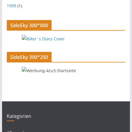
1999
(1)
SideSky 300*600
SideSky 300*250
Kategorien