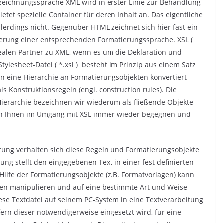
zeichnungssprache XML wird in erster Linie zur Behandlung
tet spezielle Container für deren Inhalt an. Das eigentliche
lerdings nicht. Gegenüber HTML zeichnet sich hier fast ein
erung einer entsprechenden Formatierungssprache. XSL (
dealen Partner zu XML, wenn es um die Deklaration und
lesheet-Datei ( *.xsl ) besteht im Prinzip aus einem Satz
in eine Hierarchie an Formatierungsobjekten konvertiert
s Konstruktionsregeln (engl. construction rules). Die
ierarchie bezeichnen wir wiederum als fließende Objekte
erden Ihnen im Umgang mit XSL immer wieder begegnen und
eitung verhalten sich diese Regeln und Formatierungsobjekte
ung stellt den eingegebenen Text in einer fest definierten
Hilfe der Formatierungsobjekte (z.B. Formatvorlagen) kann
en manipulieren und auf eine bestimmte Art und Weise
ese Textdatei auf seinem PC-System in eine Textverarbeitung
fern dieser notwendigerweise eingesetzt wird, für eine