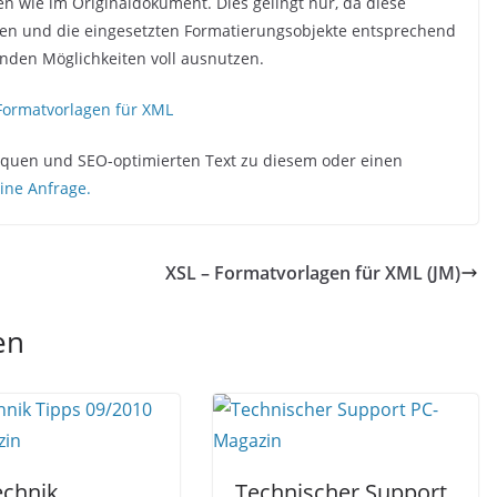
en wie im Originaldokument. Dies gelingt nur, da diese
en und die eingesetzten Formatierungsobjekte entsprechend
nden Möglichkeiten voll ausnutzen.
Formatvorlagen für XML
niquen und SEO-optimierten Text zu diesem oder einen
eine Anfrage.
XSL – Formatvorlagen für XML (JM)
en
chnik
Technischer Support