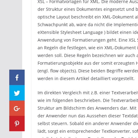
XSL – Formatvorlagen für XML. Die moderne Aus
der Struktur eines Dokumentes eingesetzt und bie
optische Layout beschreibt ein XML-Dokument al
Schwachpunkt ab, wäre da nicht die Implementi
eXtensible Stylesheet Language ) bildet einen i
Anwendung von Formatierungen geht. Eine XSL Sty
an Regeln die festlegen, wie ein XML-Dokument 
werden soll. Diese Regeln bezeichnen wir auch al
Formatierungsobjekte aus der somit erzeugten H
(engl. flow objects). Diese beiden Begriffe w
werden in diesem Artikel detailliert vorgestellt.
Im direkten Vergleich mit z.B. einer Textverarb
wie im folgenden beschrieben. Die Textverarbeit
Struktur am Bildschirm des Anwenders dar. Mit 
der Anwender nun das Aussehen dieser Textdat
selbst steuern. Sobald ein anderer Anwender di
lädt, sorgt ein entsprechender Textkonverter, so