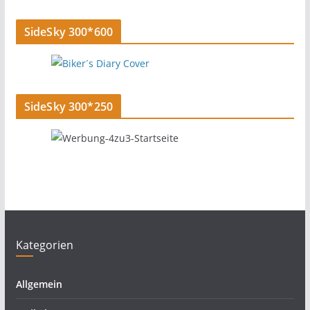
SideSky 300*600
SideSky 300*250
Kategorien
Allgemein