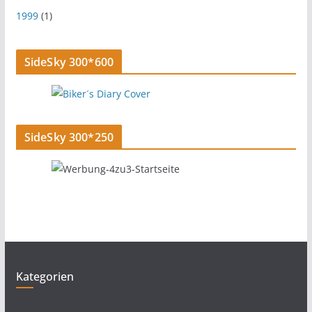
1999
(1)
SideSky 300*600
SideSky 300*250
Kategorien