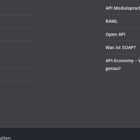
API Modulsprac
RAML
Open API
Was ist SOAP?
API-Economy – W
genau?
alten.