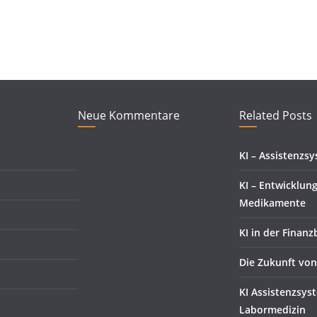
Neue Kommentare
Related Posts
KI – Assistenzs
KI – Entwicklun
Medikamente
KI in der Finan
Die Zukunft vo
KI Assistenzsys
Labormedizin