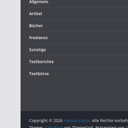
Allgemein
Artikel
Bücher
Freelance
Sonstige
Testberichte
Textbörse
Copyright © 2026
manuscriptor
. Alle Rechte vorbeh
Theme:
ColorMag
von ThemeGrill. Präsentiert von
W