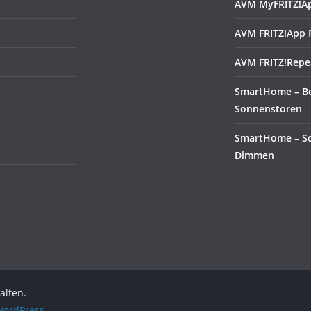
AVM MyFRITZ!A
AVM FRITZ!App 
AVM FRITZ!Repe
SmartHome – B
Sonnenstoren
SmartHome – Sc
Dimmen
alten.
ordPress
.