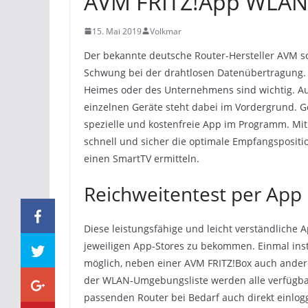
AVM FRITZ!App WLAN
15. Mai 2019
Volkmar
Der bekannte deutsche Router-Hersteller AVM s
Schwung bei der drahtlosen Datenübertragung. 
Heimes oder des Unternehmens sind wichtig. Auc
einzelnen Geräte steht dabei im Vordergrund. G
spezielle und kostenfreie App im Programm. M
schnell und sicher die optimale Empfangspositi
einen SmartTV ermitteln.
Reichweitentest per App
Diese leistungsfähige und leicht verständliche 
jeweiligen App-Stores zu bekommen. Einmal insta
möglich, neben einer AVM FRITZ!Box auch andere
der WLAN-Umgebungsliste werden alle verfügba
passenden Router bei Bedarf auch direkt einlogg