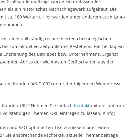
nes Großkundenauftrags wurde ein umfassendes
en als ein historisches Nachschlagewerk aufgebaut. Die
 mit ca. 180 Wörtern. Hier wurden unter anderem auch Land-
ufgenommen.
t mit einer vollständig recherchierten chronologischen
is zum aktuellen Zeitpunkt des Bestehens. Hierbei lag ein
e Entstehung des Betriebes bzw. Unternehmens. Ergänzt
espannten Abriss der wichtigsten Gerätschaften aus der
unserem Kunden (#KID-002) unter der folgenden Webadresse:
nd Kunden-URL? Nehmen Sie einfach
Kontakt
mit uns auf, um
vollständigen Themen-URL eintragen zu lassen. #Info]
quen und SEO-optimierten Text zu diesem oder einen
für Sie ansprechende Fachtexte, aktuelle Themenbeitrage