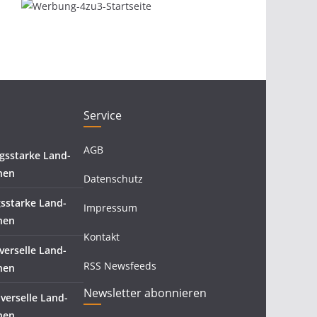
Service
AGB
ngsstarke Land-
nen
Datenschutz
gsstarke Land-
Impressum
nen
Kontakt
iverselle Land-
RSS Newsfeeds
nen
Newsletter abonnieren
verselle Land-
nen