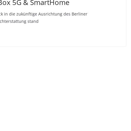
Z!Box 5G & SmartHome
k in die zukünftige Ausrichtung des Berliner
ichterstattung stand