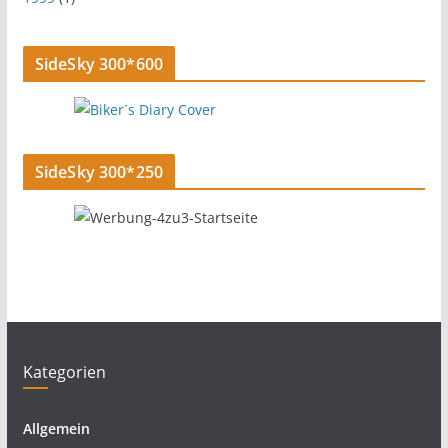
SideSky 300*600
SideSky 300*250
Kategorien
Allgemein