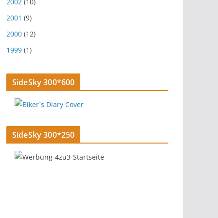
2002
(10)
2001
(9)
2000
(12)
1999
(1)
SideSky 300*600
SideSky 300*250