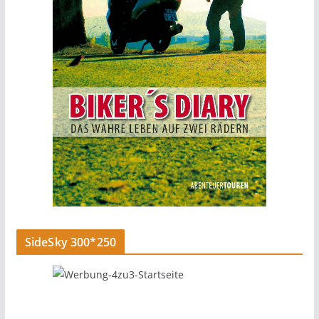
SideSky 300*250