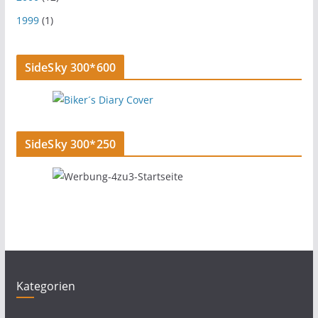
1999
(1)
SideSky 300*600
SideSky 300*250
Kategorien