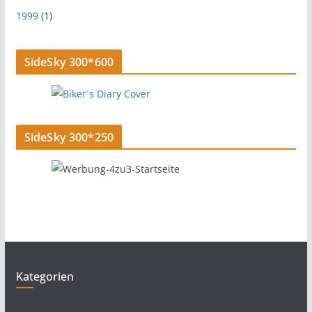
1999
(1)
SideSky 300*600
SideSky 300*250
Kategorien